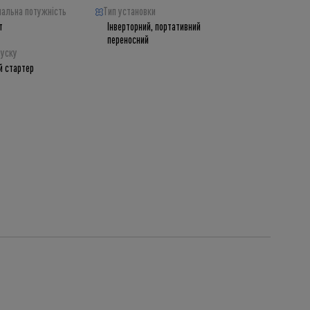
альна потужність
Тип установки
т
Інверторний, портативний
переносний
пуску
й стартер