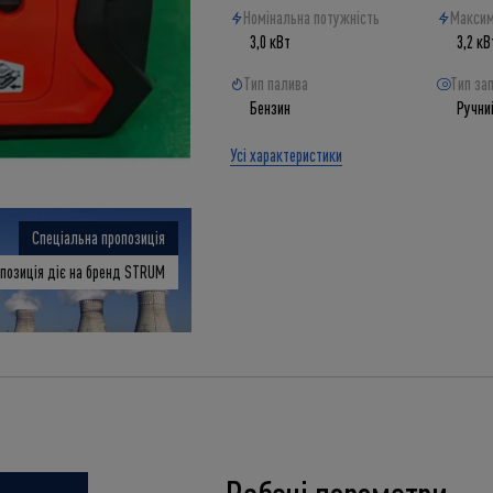
Номінальна потужність
Максим
3,0 кВт
3,2 кВ
Тип палива
Тип за
Бензин
Ручни
Усі характеристики
Спеціальна пропозиція
позиція діє на бренд STRUM