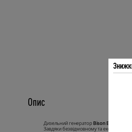
Знижк
Опис
Дизельний генератор
Bison BS3500IS
– 
Завдяки безвідмовному та економічном