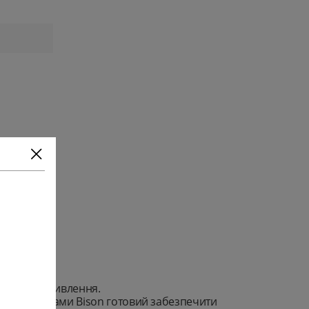
е надійне живлення.
ими обмотками Bison готовий забезпечити