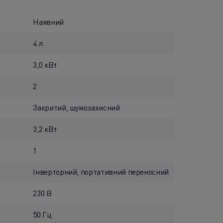
Наявний
4 л
3,0 кВт
2
Закритий, шумозахисний
3,2 кВт
1
Інверторний, портативний переносний
230 В
50 Гц