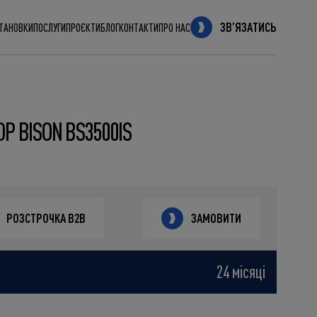
ЗВʼЯЗАТИСЬ
СТАНОВКИ
ПОСЛУГИ
ПРОЄКТИ
БЛОГ
КОНТАКТИ
ПРО НАС
Р BISON BS3500IS
РОЗСТРОЧКА B2B
ЗАМОВИТИ
24 місяці