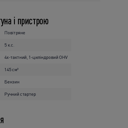
уна і пристрою
Повітряне
5 к.с.
4х-тактний, 1-циліндровий OHV
145 см³
Бензин
Ручний стартер
ія