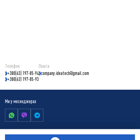
WhatsApp
Viber
Telegram
Ми в соціальних мережах
Студія з розробки сайтів і
налаштування реклами —
Nashe.agency
Телефон
Пошта
+380(63) 197-85-94
company.ideatech@gmail.com
+380(63) 197-85-93
Ми у месенджерах
Політика конфіденційності
Публічна оферта
© Copyright by IdeaTech
2026